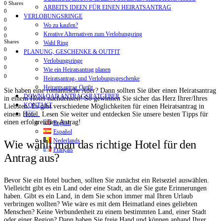
0 Shares
ARBEITS IDEEN FÜR EINEN HEIRATSANTRAG
0
VERLOBUNGSRINGE
0
Wo zu kaufen?
0
Kreative Alternativen zum Verlobungsring
0
Shares
Wahl Ring
0
PLANUNG, GESCHENKE & OUTFIT
0
Verlobungsringe
0
Wie ein Heiratsantrag planen
0
Heiratsantrag- und Verlobungsgeschenke
Heirantsantrag Outfit
Sie haben eine romantische Ader? Dann sollten Sie über einen Heiratsantrag
DOWNLOAD ANTRAGSRATGEBER
in einem Hotel nachdenken! So gewinnen Sie sicher das Herz Ihrer/Ihres
KONTAKT
Liebsten. Es gibt verschiedene Möglichkeiten für einen Heiratsantrag in
🇩🇪
einem Hotel. Lesen Sie weiter und entdecken Sie unsere besten Tipps für
einen erfolgreichen Antrag!
English
Español
Nederlands
Wie wählt man das richtige Hotel für den
Français
Antrag aus?
Bevor Sie ein Hotel buchen, sollten Sie zunächst ein Reiseziel auswählen.
Vielleicht gibt es ein Land oder eine Stadt, an die Sie gute Erinnerungen
haben. Gibt es ein Land, in dem Sie schon immer mal Ihren Urlaub
verbringen wollten? Wie wäre es mit dem Heimatland eines geliebten
Menschen? Keine Verbundenheit zu einem bestimmten Land, einer Stadt
oder einer Region? Dann haben Sie freie Hand und können anhand Ihrer