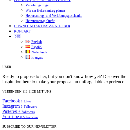
PLANUNG, GESCHENKE & OUTFIT
Verlobungsringe
Wie ein Heiratsantrag planen
Heiratsantrag- und Verlobungsgeschenke
Heirantsantrag Outfit
DOWNLOAD ANTRAGSRATGEBER
KONTAKT
🇩🇪
English
Español
Nederlands
Français
ÜBER
Ready to propose to her, but you don't know how yet? Discover the
inspiration here to make your proposal an unforgettable experience!
VERBINDEN SIE SICH MIT UNS
Facebook
0
Likes
Instagram
0
Followers
Pinterest
6
Followers
YouTube
0
Subscribers
SUBSCRIBE TO OUR NEWSLETTER