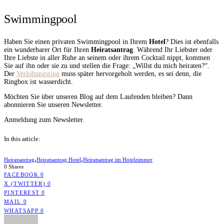
Swimmingpool
Haben Sie einen privaten Swimmingpool in Ihrem
Hotel
? Dies ist ebenfalls
ein wunderbarer Ort für Ihren
Heiratsantrag
. Während Ihr Liebster oder
Ihre Liebste in aller Ruhe an seinem oder ihrem Cocktail nippt, kommen
Sie auf ihn oder sie zu und stellen die Frage: „Willst du mich heiraten?“.
Der
Verlobungsring
muss später hervorgeholt werden, es sei denn, die
Ringbox ist wasserdicht.
Möchten Sie über unseren Blog auf dem Laufenden bleiben? Dann
abonnieren Sie unseren Newsletter.
Anmeldung zum Newsletter.
In this article:
,
,
Heiratsantrag
Heiratsantrag Hotel
Heiratsantrag im Hotelzimmer
0 Shares
FACEBOOK
0
X (TWITTER)
0
PINTEREST
0
MAIL
0
WHATSAPP
0