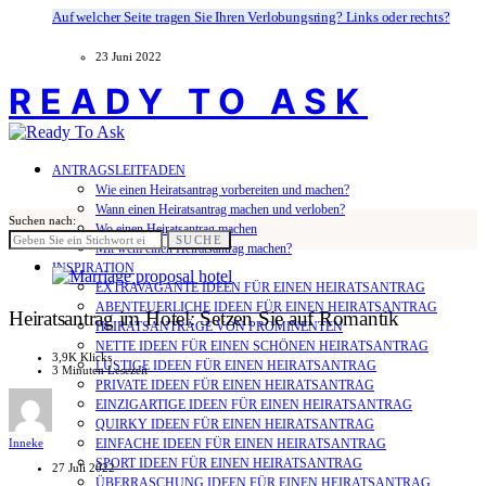
Auf welcher Seite tragen Sie Ihren Verlobungsring? Links oder rechts?
23 Juni 2022
READY TO ASK
ANTRAGSLEITFADEN
Wie einen Heiratsantrag vorbereiten und machen?
Wann einen Heiratsantrag machen und verloben?
Suchen nach:
Wo einen Heiratsantrag machen
SUCHE
Mit wem einen Heiratsantrag machen?
INSPIRATION
EXTRAVAGANTE IDEEN FÜR EINEN HEIRATSANTRAG
ABENTEUERLICHE IDEEN FÜR EINEN HEIRATSANTRAG
Heiratsantrag im Hotel: Setzen Sie auf Romantik
HEIRATSANTRÄGE VON PROMINENTEN
NETTE IDEEN FÜR EINEN SCHÖNEN HEIRATSANTRAG
3,9K Klicks
LUSTIGE IDEEN FÜR EINEN HEIRATSANTRAG
3 Minuten Lesezeit
PRIVATE IDEEN FÜR EINEN HEIRATSANTRAG
EINZIGARTIGE IDEEN FÜR EINEN HEIRATSANTRAG
QUIRKY IDEEN FÜR EINEN HEIRATSANTRAG
EINFACHE IDEEN FÜR EINEN HEIRATSANTRAG
Inneke
SPORT IDEEN FÜR EINEN HEIRATSANTRAG
27 Juli 2022
ÜBERRASCHUNG IDEEN FÜR EINEN HEIRATSANTRAG